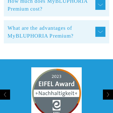
How much does MyBLUPHORIA
Premium cost?
What are the advantages of
MyBLUPHORIA Premium?