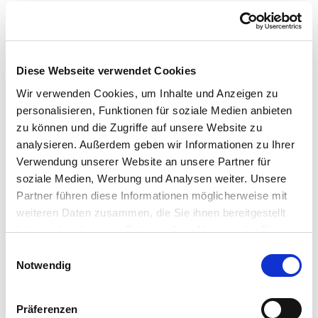
Lass dich von Klanglandschaften tragen, die sich mit jedem
Mal neu entfalten. Du hörst nie dasselbe, sondern tauchst
in immer neue, faszinierende Klänge ein, die deine Sinne
beleben. Dabei stimuliert die Musik gezielt deine
Diese Webseite verwendet Cookies
Gehirnwellen und fördert tiefe Entspannung, erholsamen
Wir verwenden Cookies, um Inhalte und Anzeigen zu
Schlaf oder kreative Inspiration – je nachdem, was du
personalisieren, Funktionen für soziale Medien anbieten
gerade brauchst.
zu können und die Zugriffe auf unsere Website zu
analysieren. Außerdem geben wir Informationen zu Ihrer
Verwendung unserer Website an unsere Partner für
soziale Medien, Werbung und Analysen weiter. Unsere
Partner führen diese Informationen möglicherweise mit
weiteren Daten zusammen, die Sie ihnen bereitgestellt
haben oder die sie im Rahmen Ihrer Nutzung der Dienste
gesammelt haben. Sie geben Einwilligung zu unseren
Einwilligungsauswahl
Cookies, wenn Sie unsere Webseite weiterhin nutzen.
Notwendig
YOGA
Präferenzen