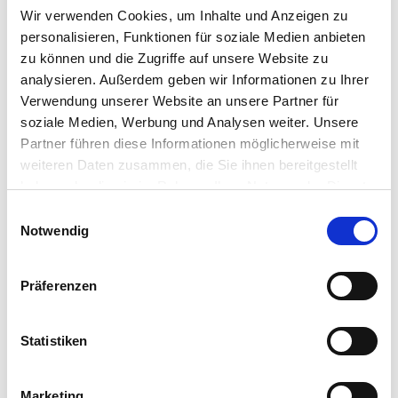
Wir verwenden Cookies, um Inhalte und Anzeigen zu
pflegende Erfrischung beim nächsten Besuch oder zu
personalisieren, Funktionen für soziale Medien anbieten
Hause.
zu können und die Zugriffe auf unsere Website zu
Hier finden Sie die Angaben zur
Lieferzeit
.
analysieren. Außerdem geben wir Informationen zu Ihrer
Verwendung unserer Website an unsere Partner für
soziale Medien, Werbung und Analysen weiter. Unsere
Partner führen diese Informationen möglicherweise mit
Anwendung
weiteren Daten zusammen, die Sie ihnen bereitgestellt
haben oder die sie im Rahmen Ihrer Nutzung der Dienste
gesammelt haben. Sie geben Einwilligung zu unseren
Einwilligungsauswahl
Inhaltsstoffe
Cookies, wenn Sie unsere Webseite weiterhin nutzen.
Notwendig
DETAILS
Präferenzen
Anzahl
Statistiken
Extras
Marketing