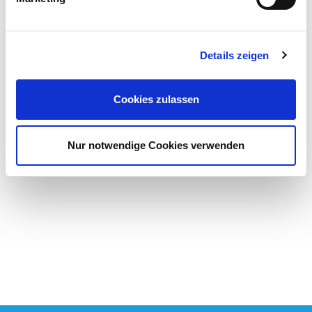
Wertgutschein 50€ (
50,00 €
)
Wertgutschein 100€ (
100,00 €
)
Details zeigen
Gutscheinhülle (
0,70 €
)
Cookies zulassen
Gesichtsmaske Lotusblüte & Hyaluron (
12,50 €
)
Nur notwendige Cookies verwenden