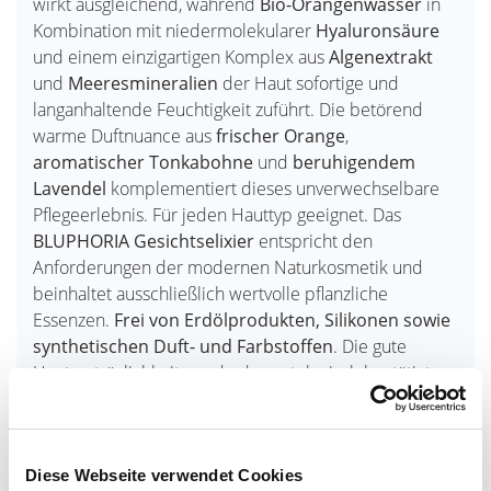
wirkt ausgleichend, während
Bio-Orangenwasser
in
Kombination mit niedermolekularer
Hyaluronsäure
und einem einzigartigen Komplex aus
Algenextrakt
und
Meeresmineralien
der Haut sofortige und
langanhaltende Feuchtigkeit zuführt. Die betörend
warme Duftnuance aus
frischer Orange
,
aromatischer Tonkabohne
und
beruhigendem
Lavendel
komplementiert dieses unverwechselbare
Pflegeerlebnis. Für jeden Hauttyp geeignet. Das
BLUPHORIA Gesichtselixier
entspricht den
Anforderungen der modernen Naturkosmetik und
beinhaltet ausschließlich wertvolle pflanzliche
Essenzen.
Frei von Erdölprodukten, Silikonen sowie
synthetischen Duft- und Farbstoffen
. Die gute
Hautverträglichkeit wurde dermatologisch bestätigt.
30 ml / 1 FL.OZ.
Das Gesichtselixier ist eine gute Ergänzung zu einem
Diese Webseite verwendet Cookies
Geschenkgutschein der Therme Euskirchen und die