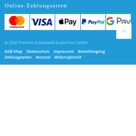
Online-Zahlungsarten
© 2026 Thermen & Badewelt Euskirchen GmbH
AGB-Shop
Datenschutz
Impressum
Bestellvorgang
Zahlungsarten
Versand
Widerrufsrecht