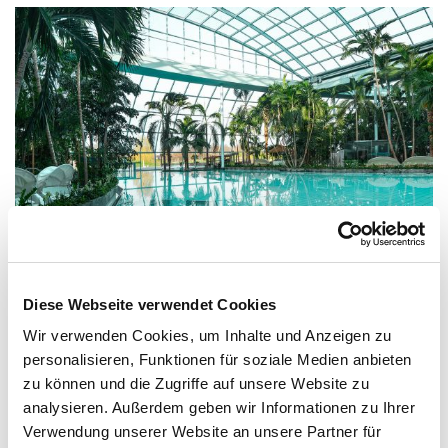
Deine Erinnerungsfotos
Gerne kannst du im Palmenparadies oder auf dem
Diese Webseite verwendet Cookies
Thermenstrand "Paradise Beach" ein Erinnerungsfoto mit
deinem Handy oder deiner Kamera machen. Bitte achte
Wir verwenden Cookies, um Inhalte und Anzeigen zu
darauf, dass keine dritten Personen auf dem Foto zu sehen
personalisieren, Funktionen für soziale Medien anbieten
sind.
zu können und die Zugriffe auf unsere Website zu
analysieren. Außerdem geben wir Informationen zu Ihrer
Wir freuen uns, wenn du dein Erinnerungsfoto mit dem
Verwendung unserer Website an unsere Partner für
Hashtag
#thermeeuskirchen
auf Instagram teilen.