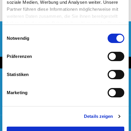
soziale Medien, Werbung und Analysen weiter. Unsere
Partner führen diese Informationen möglicherweise mit
weiteren Daten zusammen, die Sie ihnen bereitgestellt
haben oder die sie im Rahmen Ihrer Nutzung der Dienste
gesammelt haben. Sie geben Einwilligung zu unseren
Einwilligungsauswahl
Cookies, wenn Sie unsere Webseite weiterhin nutzen.
Notwendig
Präferenzen
Statistiken
Marketing
Eifel Award
Details zeigen
Nimm Kontakt mit uns auf