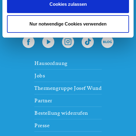
Cookies zulassen
Thermen & Badewelt Euskirchen GmbH
Tel.
+49 2251 / 1485-0
info@badewelt-euskirchen.de
Nur notwendige Cookies verwenden
Thermenallee 1
,
53879
Euskirchen
Hausordnung
Jobs
Thermengruppe Josef Wund
Partner
Bestellung widerrufen
Presse